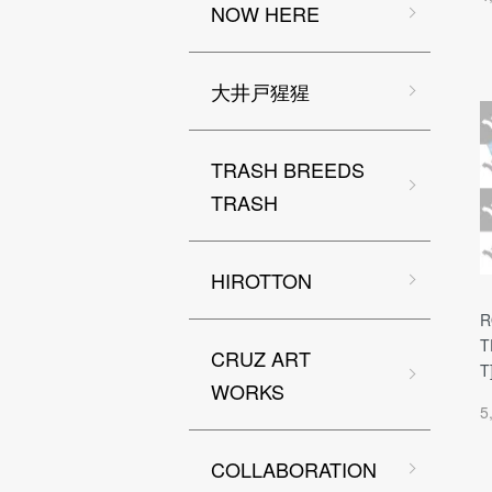
NOW HERE
大井戸猩猩
TRASH BREEDS
TRASH
HIROTTON
T
CRUZ ART
T
WORKS
5
COLLABORATION