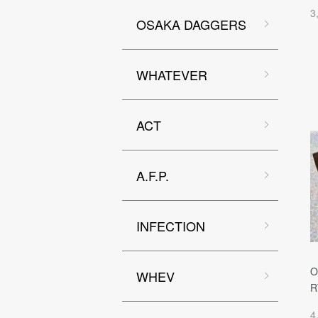
3
OSAKA DAGGERS
WHATEVER
ACT
A.F.P.
INFECTION
O
WHEV
R
4