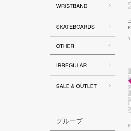
WRISTBAND
ニ
SKATEBOARDS
R
3
OTHER
IRREGULAR
SALE & OUTLET
グループ
ピ