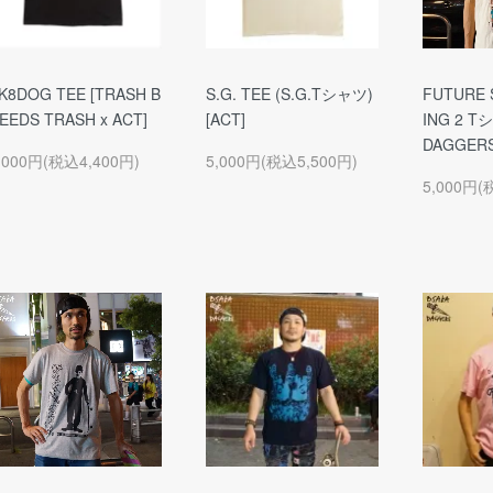
K8DOG TEE [TRASH B
S.G. TEE (S.G.Tシャツ)
FUTURE 
EEDS TRASH x ACT]
[ACT]
ING 2 T
DAGGERS
,000円(税込4,400円)
5,000円(税込5,500円)
5,000円(