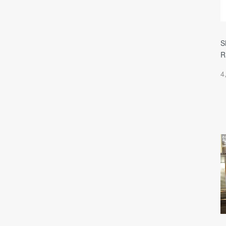
S
R
4