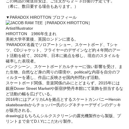
この商品の発送目安は、ご注文から２～３日後の予定です。
（希に、数日要する場合もあります。）
▼PARADOX HIROTTON プロフィール
Artist/Illustrator
HIROTTON 1986年生まれ
美術大学卒業後、英国ロンドンに渡る。
‘PARADOX’名義でソロアートショー、スケートボード、Tシャ
ツ、CDジャケット、フライヤーのデザインなど約４年間のアー
ト活動を経て、2012年、日本に拠点を移し、現在のスタイルを
確率した表現者。
パンクシーン、スケートボードカルチャーに強い影響を受け、ま
た生物、自然など身の周りの環境や、politicalな内容を自分のフ
ィルターを通し、作品に反映させ国内外問わず活動。
スケートボード関係、音楽関係のみにとどまらず、2015年には
銀座Dover Street Marketや新宿伊勢丹本館にて装飾を担当するな
ど活動の幅を広げている。
2016年にはアメリカLAを拠点とするスケートカンパニーHeroin
skateboardsからチョッパー氏のシグネチャーデザインのデッキ
が販売される。
drawingはもちろんシルクスクリーンの露光機製作から製版、プ
リントまで全てD.I.Yにこだわり製作。