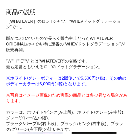
商品の説明
［WHATEVER］のロンTシャツ、"WHEVドットグラデーショ
ン"です。
版がつぶれていたので長らく販売中止だったWHATEVER
ORIGINALの中でも特に定番の"WHEVドットグラデーション"が
販売再開。
"W""H""E""V"とは"WHATEVER"の省略です。
最も定番ともいえるロゴのドットグラデーション。
※ホワイト/グレーボディーは2版使いで5,500円(+税)、その他の
ボディーカラーは6,000円(+税)となります。
※写真はイメージ画像のため実際の商品とは多少異なる場合があ
ります。
カラーは、ホワイト/ピンク(左上段)、ホワイト/グレー(左中段)、
グレー/グレー(左中段)、
ブラック/パープル(右上段)、ブラック/ピンク(右中段)、ブラッ
ク/グリーン(右下段)の計６色です。