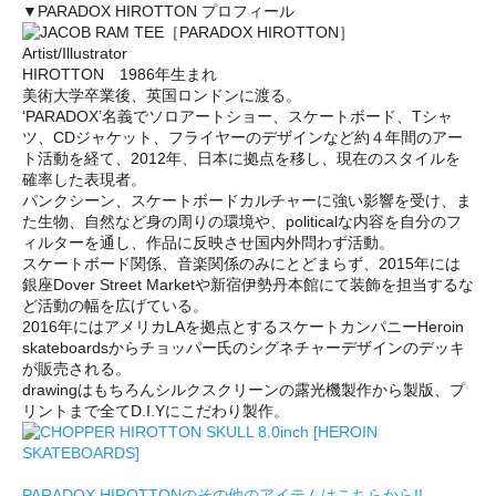
▼PARADOX HIROTTON プロフィール
Artist/Illustrator
HIROTTON 1986年生まれ
美術大学卒業後、英国ロンドンに渡る。
‘PARADOX’名義でソロアートショー、スケートボード、Tシャ
ツ、CDジャケット、フライヤーのデザインなど約４年間のアー
ト活動を経て、2012年、日本に拠点を移し、現在のスタイルを
確率した表現者。
パンクシーン、スケートボードカルチャーに強い影響を受け、ま
た生物、自然など身の周りの環境や、politicalな内容を自分のフ
ィルターを通し、作品に反映させ国内外問わず活動。
スケートボード関係、音楽関係のみにとどまらず、2015年には
銀座Dover Street Marketや新宿伊勢丹本館にて装飾を担当するな
ど活動の幅を広げている。
2016年にはアメリカLAを拠点とするスケートカンパニーHeroin
skateboardsからチョッパー氏のシグネチャーデザインのデッキ
が販売される。
drawingはもちろんシルクスクリーンの露光機製作から製版、プ
リントまで全てD.I.Yにこだわり製作。
PARADOX HIROTTONのその他のアイテムはこちらから!!