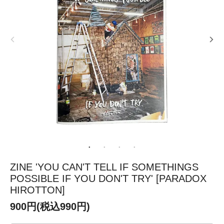
ZINE 'YOU CAN'T TELL IF SOMETHINGS
POSSIBLE IF YOU DON'T TRY' [PARADOX
HIROTTON]
900円(税込990円)