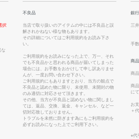
不良品
銀
選択
当店で取り扱いのアイテムの中には不良品と誤
三
解されかねない様な物もあります。
その詳細についてはご利用規約をお読み下さ
い。
手
異な
ご利用規約をお読みになった上で、万一、それ
商
でも不良品かと思われる商品が届いてしまった
場合には、お手数をおかけして申し訳ありませ
商
んが、一度お問い合わせ下さい。
ご利用規約にもありますとおり、当方の観点で
商
不良品と認めた物に限り、未使用、未開封の物
に
のみ適切に対応させて頂きます。
その他、当方が不良品と認めない物に関しまし
お支
ては、返品、交換、返金、キャンセル、など一
＋
切対応致しておりません。
トラブルを未然に防ぎます為にもご利用規約を
必ずお読みになった上でご利用下さい。
※